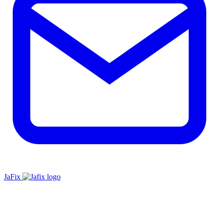
JaFix
Footer
1